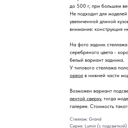
до 500 г, при большем в
Не подходит для моделей
увеличенной длиной кузов
внимание: конструкция н
На фото задник стеллаж
серебряного цвета - хор
белый вариант задника.
У типового стеллажа пол
ореол
в нижней части мо
Возможен вариант подсв
лентой сверху
, тогда мод
галерее. Стоимость тако
Стеллаж: Grand
Серия: Lumin (с подсветкой)