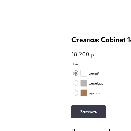
Стеллаж Cabinet 18
18 200
р.
Цвет
белый
серебро
другой
Заказать